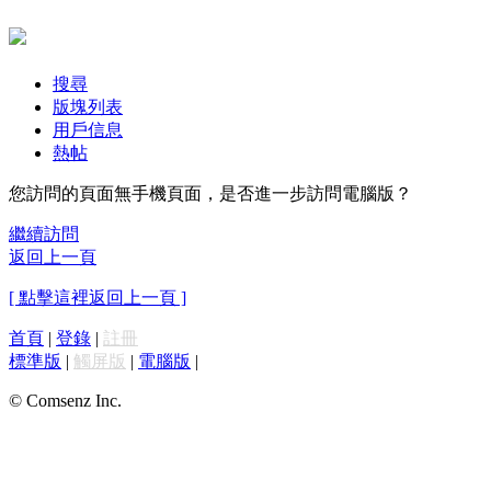
搜尋
版塊列表
用戶信息
熱帖
您訪問的頁面無手機頁面，是否進一步訪問電腦版？
繼續訪問
返回上一頁
[ 點擊這裡返回上一頁 ]
首頁
|
登錄
|
註冊
標準版
|
觸屏版
|
電腦版
|
© Comsenz Inc.