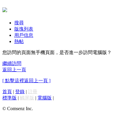
搜尋
版塊列表
用戶信息
熱帖
您訪問的頁面無手機頁面，是否進一步訪問電腦版？
繼續訪問
返回上一頁
[ 點擊這裡返回上一頁 ]
首頁
|
登錄
|
註冊
標準版
|
觸屏版
|
電腦版
|
© Comsenz Inc.