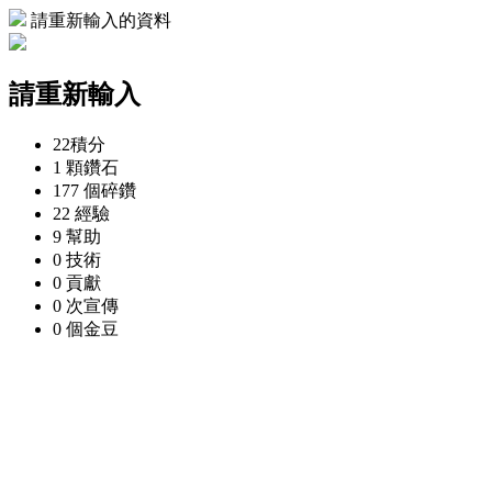
請重新輸入的資料
請重新輸入
22
積分
1 顆
鑽石
177 個
碎鑽
22
經驗
9
幫助
0
技術
0
貢獻
0 次
宣傳
0 個
金豆