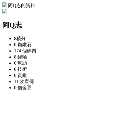
阿Q志的資料
阿Q志
8
積分
0 顆
鑽石
174 個
碎鑽
8
經驗
0
幫助
0
技術
0
貢獻
11 次
宣傳
0 個
金豆