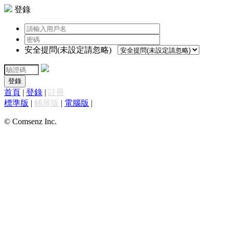
登錄
安全提問(未設定請忽略)
登錄
首頁
|
登錄
|
註冊
標準版
|
觸屏版
|
電腦版
|
© Comsenz Inc.