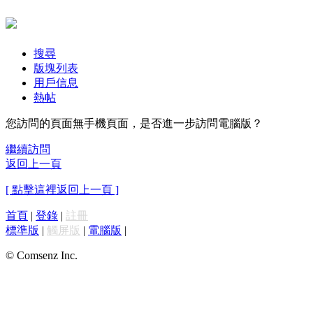
搜尋
版塊列表
用戶信息
熱帖
您訪問的頁面無手機頁面，是否進一步訪問電腦版？
繼續訪問
返回上一頁
[ 點擊這裡返回上一頁 ]
首頁
|
登錄
|
註冊
標準版
|
觸屏版
|
電腦版
|
© Comsenz Inc.