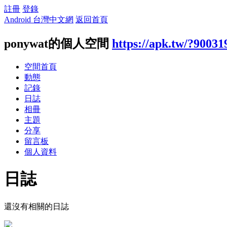
註冊
登錄
Android 台灣中文網
返回首頁
ponywat的個人空間
https://apk.tw/?90031
空間首頁
動態
記錄
日誌
相冊
主題
分享
留言板
個人資料
日誌
還沒有相關的日誌