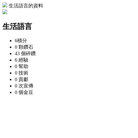
生活語言的資料
生活語言
6
積分
0 顆
鑽石
43 個
碎鑽
6
經驗
0
幫助
0
技術
0
貢獻
0 次
宣傳
0 個
金豆