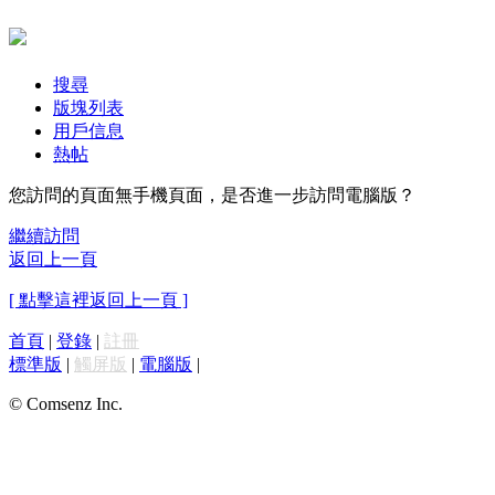
搜尋
版塊列表
用戶信息
熱帖
您訪問的頁面無手機頁面，是否進一步訪問電腦版？
繼續訪問
返回上一頁
[ 點擊這裡返回上一頁 ]
首頁
|
登錄
|
註冊
標準版
|
觸屏版
|
電腦版
|
© Comsenz Inc.