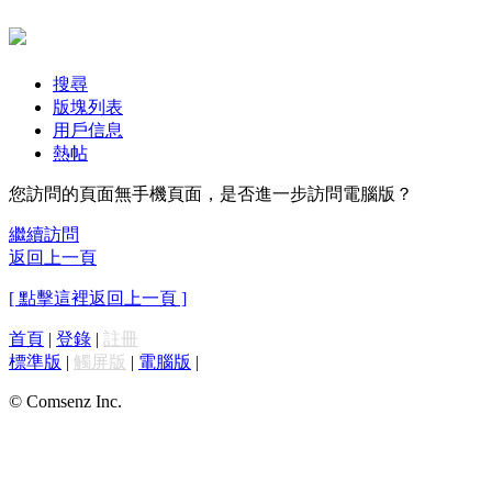
搜尋
版塊列表
用戶信息
熱帖
您訪問的頁面無手機頁面，是否進一步訪問電腦版？
繼續訪問
返回上一頁
[ 點擊這裡返回上一頁 ]
首頁
|
登錄
|
註冊
標準版
|
觸屏版
|
電腦版
|
© Comsenz Inc.