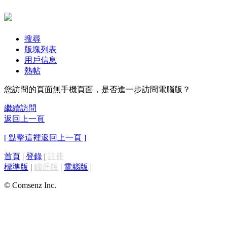
搜尋
版塊列表
用戶信息
熱帖
您訪問的頁面無手機頁面，是否進一步訪問電腦版？
繼續訪問
返回上一頁
[ 點擊這裡返回上一頁 ]
首頁
|
登錄
|
註冊
標準版
|
觸屏版
|
電腦版
|
© Comsenz Inc.