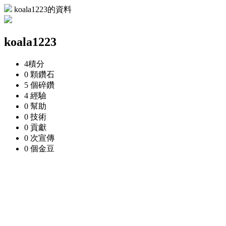
koala1223的資料
koala1223
4
積分
0 顆
鑽石
5 個
碎鑽
4
經驗
0
幫助
0
技術
0
貢獻
0 次
宣傳
0 個
金豆