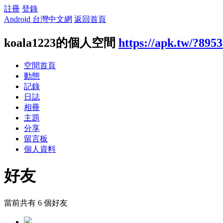
註冊
登錄
Android 台灣中文網
返回首頁
koala1223的個人空間
https://apk.tw/?895
空間首頁
動態
記錄
日誌
相冊
主題
分享
留言板
個人資料
好友
當前共有
6
個好友