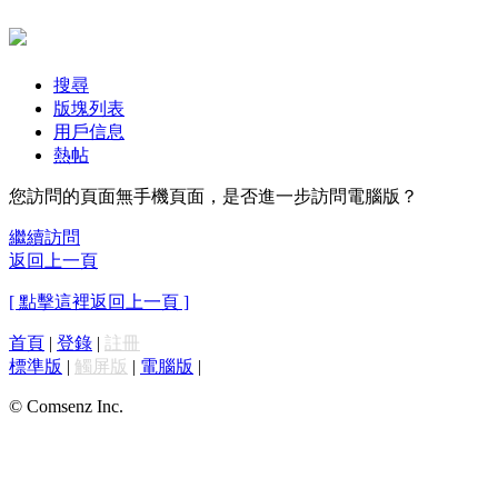
搜尋
版塊列表
用戶信息
熱帖
您訪問的頁面無手機頁面，是否進一步訪問電腦版？
繼續訪問
返回上一頁
[ 點擊這裡返回上一頁 ]
首頁
|
登錄
|
註冊
標準版
|
觸屏版
|
電腦版
|
© Comsenz Inc.