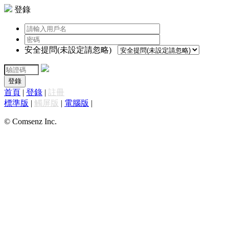
登錄
安全提問(未設定請忽略)
登錄
首頁
|
登錄
|
註冊
標準版
|
觸屏版
|
電腦版
|
© Comsenz Inc.