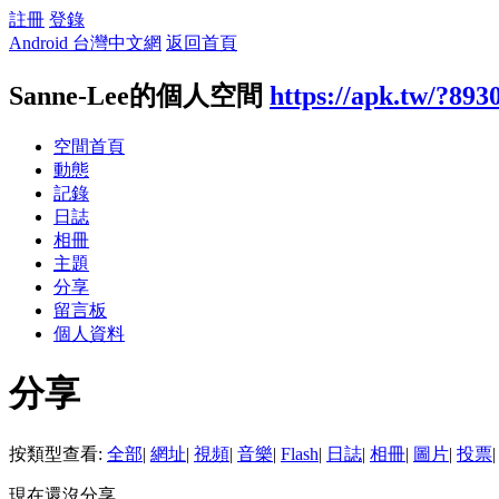
註冊
登錄
Android 台灣中文網
返回首頁
Sanne-Lee的個人空間
https://apk.tw/?893
空間首頁
動態
記錄
日誌
相冊
主題
分享
留言板
個人資料
分享
按類型查看:
全部
|
網址
|
視頻
|
音樂
|
Flash
|
日誌
|
相冊
|
圖片
|
投票
|
現在還沒分享