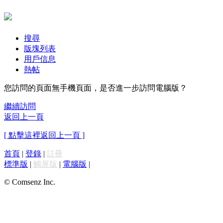
搜尋
版塊列表
用戶信息
熱帖
您訪問的頁面無手機頁面，是否進一步訪問電腦版？
繼續訪問
返回上一頁
[ 點擊這裡返回上一頁 ]
首頁
|
登錄
|
註冊
標準版
|
觸屏版
|
電腦版
|
© Comsenz Inc.