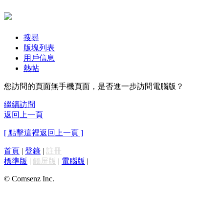
搜尋
版塊列表
用戶信息
熱帖
您訪問的頁面無手機頁面，是否進一步訪問電腦版？
繼續訪問
返回上一頁
[ 點擊這裡返回上一頁 ]
首頁
|
登錄
|
註冊
標準版
|
觸屏版
|
電腦版
|
© Comsenz Inc.