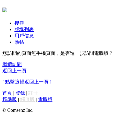
搜尋
版塊列表
用戶信息
熱帖
您訪問的頁面無手機頁面，是否進一步訪問電腦版？
繼續訪問
返回上一頁
[ 點擊這裡返回上一頁 ]
首頁
|
登錄
|
註冊
標準版
|
觸屏版
|
電腦版
|
© Comsenz Inc.