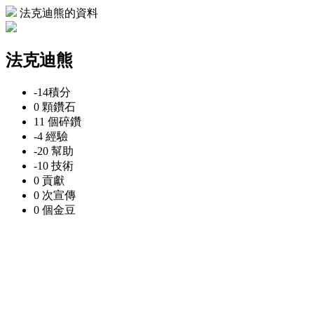
法克迪熊的資料
法克迪熊
-14
積分
0 顆
鑽石
11 個
碎鑽
-4
經驗
-20
幫助
-10
技術
0
貢獻
0 次
宣傳
0 個
金豆