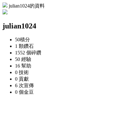
julian1024的資料
julian1024
50
積分
1 顆
鑽石
1552 個
碎鑽
50
經驗
16
幫助
0
技術
0
貢獻
6 次
宣傳
0 個
金豆