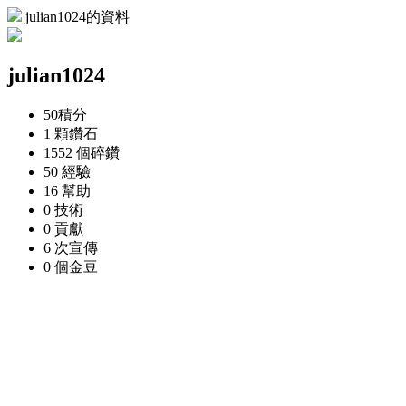
julian1024的資料
julian1024
50
積分
1 顆
鑽石
1552 個
碎鑽
50
經驗
16
幫助
0
技術
0
貢獻
6 次
宣傳
0 個
金豆