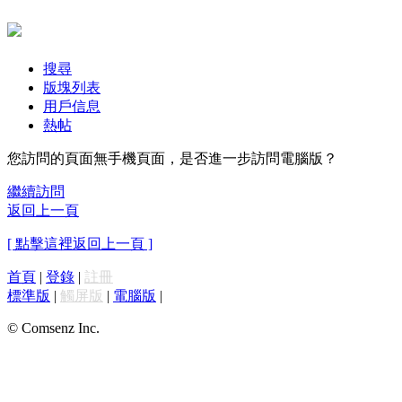
搜尋
版塊列表
用戶信息
熱帖
您訪問的頁面無手機頁面，是否進一步訪問電腦版？
繼續訪問
返回上一頁
[ 點擊這裡返回上一頁 ]
首頁
|
登錄
|
註冊
標準版
|
觸屏版
|
電腦版
|
© Comsenz Inc.