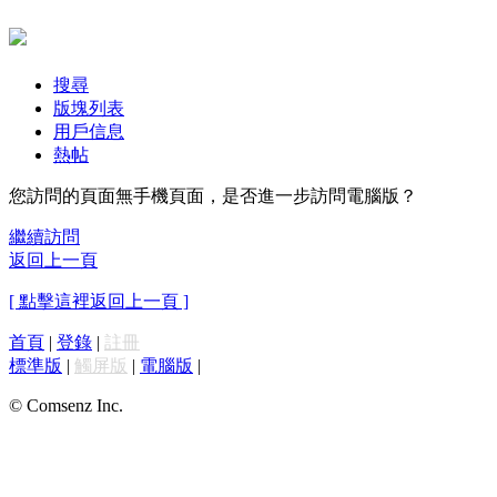
搜尋
版塊列表
用戶信息
熱帖
您訪問的頁面無手機頁面，是否進一步訪問電腦版？
繼續訪問
返回上一頁
[ 點擊這裡返回上一頁 ]
首頁
|
登錄
|
註冊
標準版
|
觸屏版
|
電腦版
|
© Comsenz Inc.