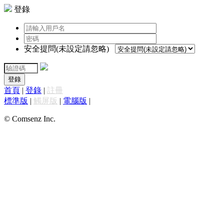
登錄
安全提問(未設定請忽略)
登錄
首頁
|
登錄
|
註冊
標準版
|
觸屏版
|
電腦版
|
© Comsenz Inc.