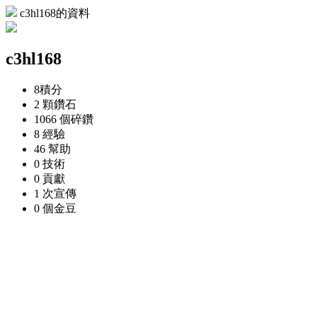
c3hl168的資料
c3hl168
8
積分
2 顆
鑽石
1066 個
碎鑽
8
經驗
46
幫助
0
技術
0
貢獻
1 次
宣傳
0 個
金豆