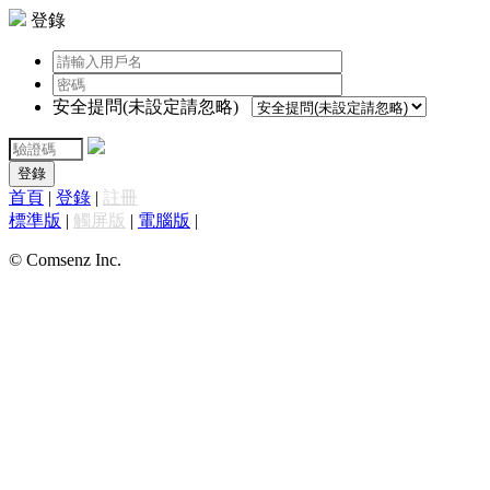
登錄
安全提問(未設定請忽略)
登錄
首頁
|
登錄
|
註冊
標準版
|
觸屏版
|
電腦版
|
© Comsenz Inc.