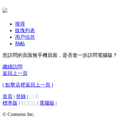
搜尋
版塊列表
用戶信息
熱帖
您訪問的頁面無手機頁面，是否進一步訪問電腦版？
繼續訪問
返回上一頁
[ 點擊這裡返回上一頁 ]
首頁
|
登錄
|
註冊
標準版
|
觸屏版
|
電腦版
|
© Comsenz Inc.