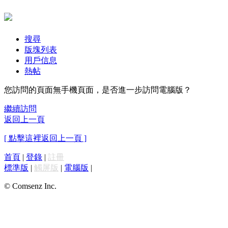
搜尋
版塊列表
用戶信息
熱帖
您訪問的頁面無手機頁面，是否進一步訪問電腦版？
繼續訪問
返回上一頁
[ 點擊這裡返回上一頁 ]
首頁
|
登錄
|
註冊
標準版
|
觸屏版
|
電腦版
|
© Comsenz Inc.