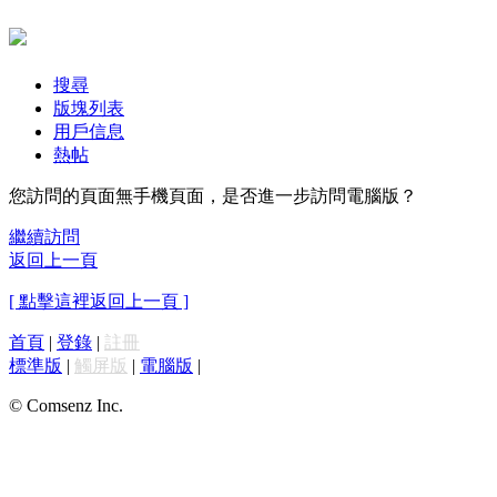
搜尋
版塊列表
用戶信息
熱帖
您訪問的頁面無手機頁面，是否進一步訪問電腦版？
繼續訪問
返回上一頁
[ 點擊這裡返回上一頁 ]
首頁
|
登錄
|
註冊
標準版
|
觸屏版
|
電腦版
|
© Comsenz Inc.