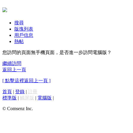
搜尋
版塊列表
用戶信息
熱帖
您訪問的頁面無手機頁面，是否進一步訪問電腦版？
繼續訪問
返回上一頁
[ 點擊這裡返回上一頁 ]
首頁
|
登錄
|
註冊
標準版
|
觸屏版
|
電腦版
|
© Comsenz Inc.