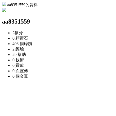
aa8351559的資料
aa8351559
2
積分
0 顆
鑽石
403 個
碎鑽
2
經驗
29
幫助
0
技術
0
貢獻
0 次
宣傳
0 個
金豆