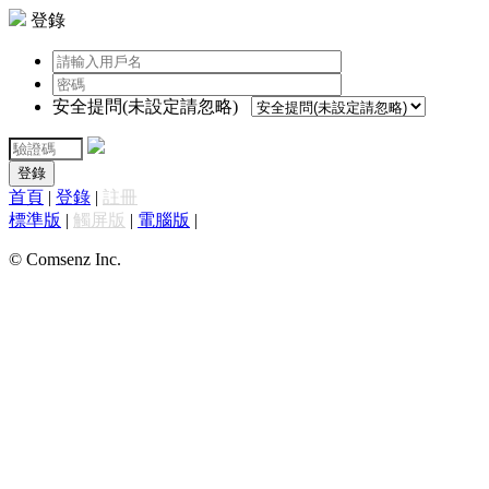
登錄
安全提問(未設定請忽略)
登錄
首頁
|
登錄
|
註冊
標準版
|
觸屏版
|
電腦版
|
© Comsenz Inc.