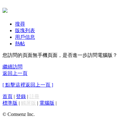
搜尋
版塊列表
用戶信息
熱帖
您訪問的頁面無手機頁面，是否進一步訪問電腦版？
繼續訪問
返回上一頁
[ 點擊這裡返回上一頁 ]
首頁
|
登錄
|
註冊
標準版
|
觸屏版
|
電腦版
|
© Comsenz Inc.