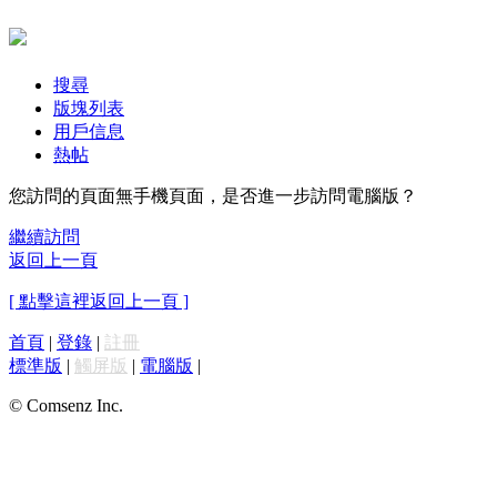
搜尋
版塊列表
用戶信息
熱帖
您訪問的頁面無手機頁面，是否進一步訪問電腦版？
繼續訪問
返回上一頁
[ 點擊這裡返回上一頁 ]
首頁
|
登錄
|
註冊
標準版
|
觸屏版
|
電腦版
|
© Comsenz Inc.