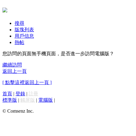
搜尋
版塊列表
用戶信息
熱帖
您訪問的頁面無手機頁面，是否進一步訪問電腦版？
繼續訪問
返回上一頁
[ 點擊這裡返回上一頁 ]
首頁
|
登錄
|
註冊
標準版
|
觸屏版
|
電腦版
|
© Comsenz Inc.