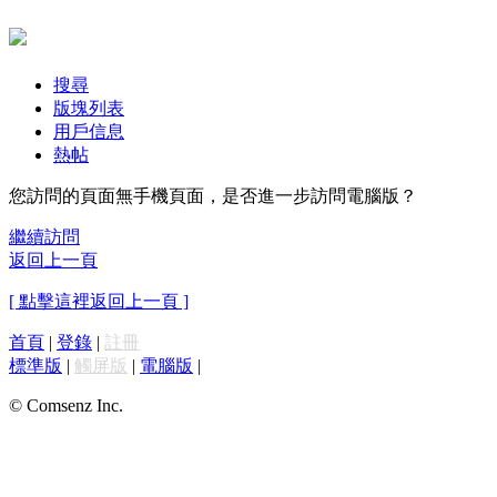
搜尋
版塊列表
用戶信息
熱帖
您訪問的頁面無手機頁面，是否進一步訪問電腦版？
繼續訪問
返回上一頁
[ 點擊這裡返回上一頁 ]
首頁
|
登錄
|
註冊
標準版
|
觸屏版
|
電腦版
|
© Comsenz Inc.