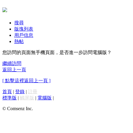
搜尋
版塊列表
用戶信息
熱帖
您訪問的頁面無手機頁面，是否進一步訪問電腦版？
繼續訪問
返回上一頁
[ 點擊這裡返回上一頁 ]
首頁
|
登錄
|
註冊
標準版
|
觸屏版
|
電腦版
|
© Comsenz Inc.