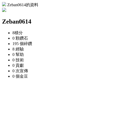
Zeban0614的資料
Zeban0614
8
積分
0 顆
鑽石
195 個
碎鑽
8
經驗
0
幫助
0
技術
0
貢獻
0 次
宣傳
0 個
金豆