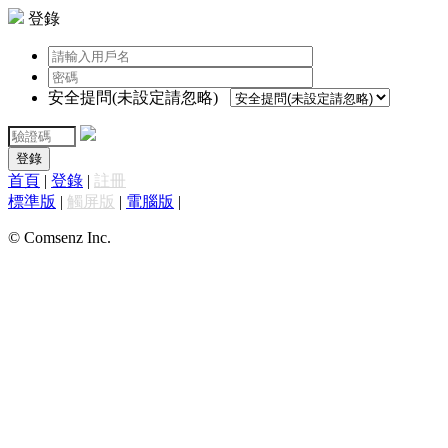
登錄
安全提問(未設定請忽略)
登錄
首頁
|
登錄
|
註冊
標準版
|
觸屏版
|
電腦版
|
© Comsenz Inc.