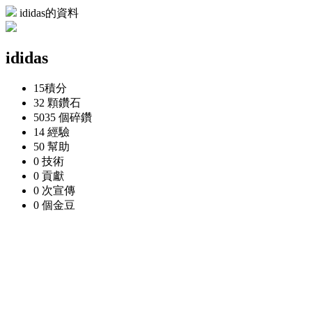
ididas的資料
ididas
15
積分
32 顆
鑽石
5035 個
碎鑽
14
經驗
50
幫助
0
技術
0
貢獻
0 次
宣傳
0 個
金豆