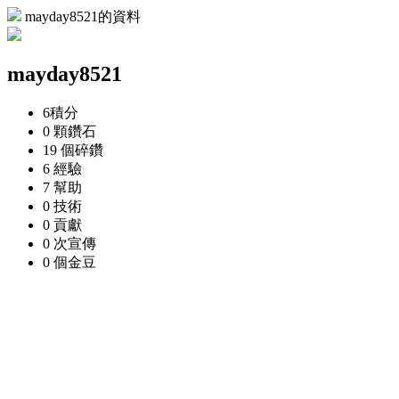
mayday8521的資料
mayday8521
6
積分
0 顆
鑽石
19 個
碎鑽
6
經驗
7
幫助
0
技術
0
貢獻
0 次
宣傳
0 個
金豆