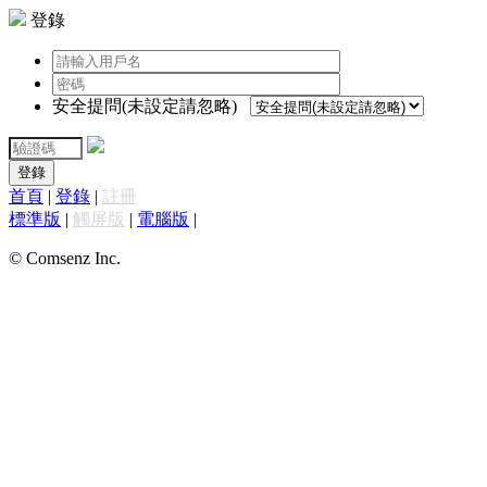
登錄
安全提問(未設定請忽略)
登錄
首頁
|
登錄
|
註冊
標準版
|
觸屏版
|
電腦版
|
© Comsenz Inc.