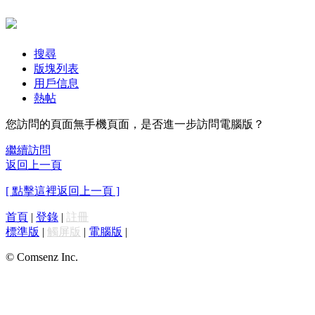
搜尋
版塊列表
用戶信息
熱帖
您訪問的頁面無手機頁面，是否進一步訪問電腦版？
繼續訪問
返回上一頁
[ 點擊這裡返回上一頁 ]
首頁
|
登錄
|
註冊
標準版
|
觸屏版
|
電腦版
|
© Comsenz Inc.