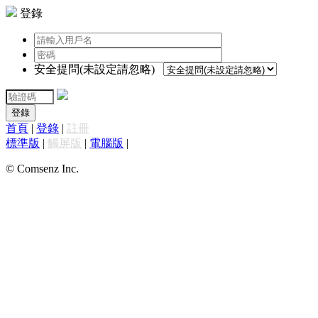
登錄
安全提問(未設定請忽略)
登錄
首頁
|
登錄
|
註冊
標準版
|
觸屏版
|
電腦版
|
© Comsenz Inc.