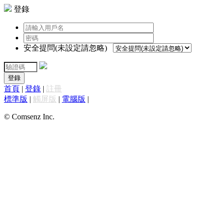
登錄
安全提問(未設定請忽略)
登錄
首頁
|
登錄
|
註冊
標準版
|
觸屏版
|
電腦版
|
© Comsenz Inc.