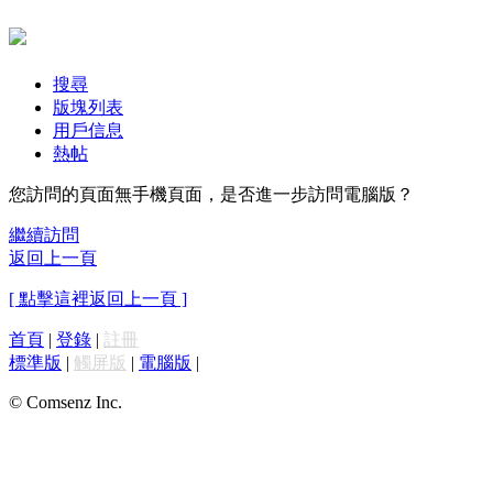
搜尋
版塊列表
用戶信息
熱帖
您訪問的頁面無手機頁面，是否進一步訪問電腦版？
繼續訪問
返回上一頁
[ 點擊這裡返回上一頁 ]
首頁
|
登錄
|
註冊
標準版
|
觸屏版
|
電腦版
|
© Comsenz Inc.