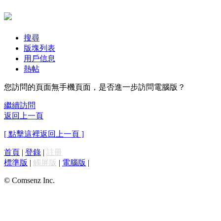
搜尋
版塊列表
用戶信息
熱帖
您訪問的頁面無手機頁面，是否進一步訪問電腦版？
繼續訪問
返回上一頁
[ 點擊這裡返回上一頁 ]
首頁
|
登錄
|
註冊
標準版
|
觸屏版
|
電腦版
|
© Comsenz Inc.