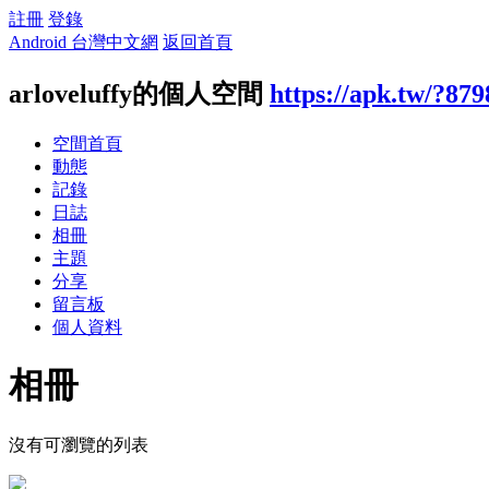
註冊
登錄
Android 台灣中文網
返回首頁
arloveluffy的個人空間
https://apk.tw/?87
空間首頁
動態
記錄
日誌
相冊
主題
分享
留言板
個人資料
相冊
沒有可瀏覽的列表