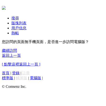
搜尋
版塊列表
用戶信息
熱帖
您訪問的頁面無手機頁面，是否進一步訪問電腦版？
繼續訪問
返回上一頁
[ 點擊這裡返回上一頁 ]
首頁
|
登錄
|
註冊
標準版
|
觸屏版
|
電腦版
|
© Comsenz Inc.